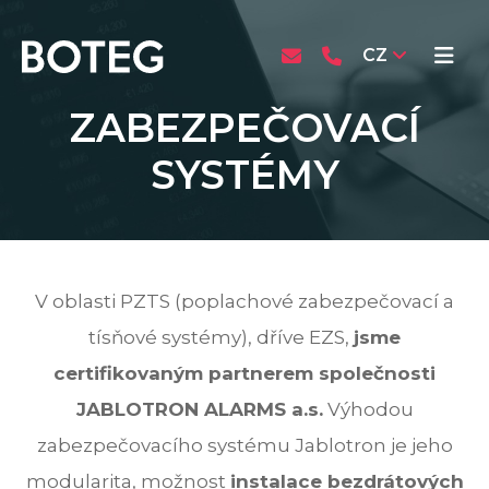
CZ
ZABEZPEČOVACÍ
SYSTÉMY
V oblasti PZTS (poplachové zabezpečovací a
tísňové systémy), dříve EZS,
jsme
certifikovaným partnerem společnosti
JABLOTRON ALARMS a.s.
Výhodou
zabezpečovacího systému Jablotron je jeho
modularita, možnost
instalace bezdrátových