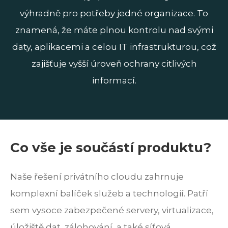
výhradně pro potřeby jedné organizace. To
znamená, že máte plnou kontrolu nad svými
daty, aplikacemi a celou IT infrastrukturou, což
zajišťuje vyšší úroveň ochrany citlivých
informací.
Co vše je součástí produktu?
Naše řešení privátního cloudu zahrnuje
komplexní balíček služeb a technologií. Patří
sem vysoce zabezpečené servery, virtualizace,
úložiště dat, zálohování, a také síťová